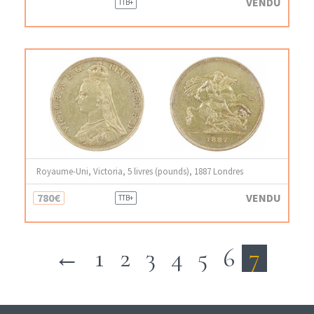
VENDU
TTB+
Royaume-Uni, Victoria, 5 livres (pounds), 1887 Londres
780€
VENDU
TTB+
←
1
2
3
4
5
6
7