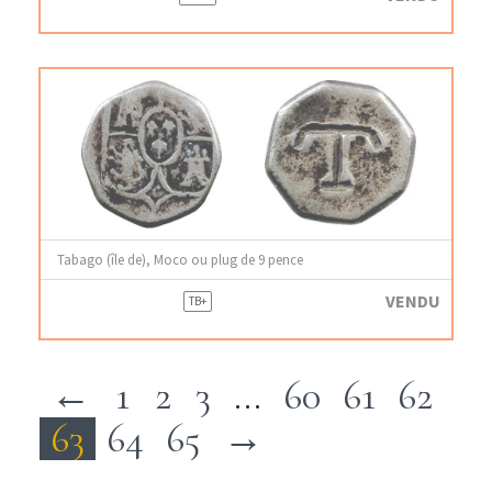
Tabago (île de), Moco ou plug de 9 pence
VENDU
TB+
←
1
2
3
…
60
61
62
63
64
65
→