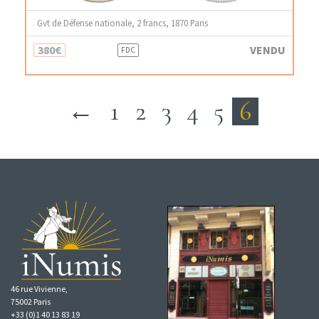
Gvt de Défense nationale, 2 francs, 1870 Paris
380€
VENDU
FDC
←
1
2
3
4
5
6
46 rue Vivienne,
75002 Paris
+33 (0)1 40 13 83 19