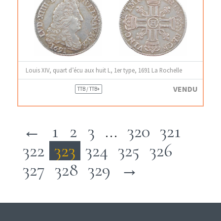
Louis XIV, quart d’écu aux huit L, 1er type, 1691 La Rochelle
VENDU
TTB / TTB+
←
1
2
3
…
320
321
322
323
324
325
326
327
328
329
→