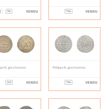
€
VENDU
VENDU
TB+
TTB+
ppe III, gros tournois
Philippe III, gros tournois
VENDU
VENDU
SUP
TTB+