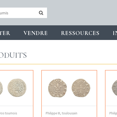
TER
VENDRE
RESSOURCES
I
ODUITS
gros tournois
Philippe III, toulousain
Phili