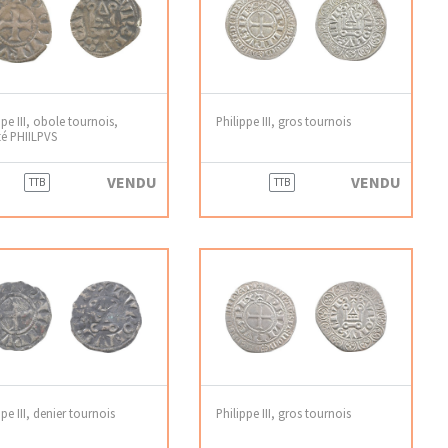
ppe III, obole tournois,
Philippe III, gros tournois
té PHIILPVS
VENDU
VENDU
TTB
TTB
ppe III, denier tournois
Philippe III, gros tournois