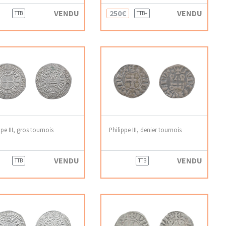
VENDU
250€
VENDU
TTB
TTB+
ppe III, gros tournois
Philippe III, denier tournois
VENDU
VENDU
TTB
TTB