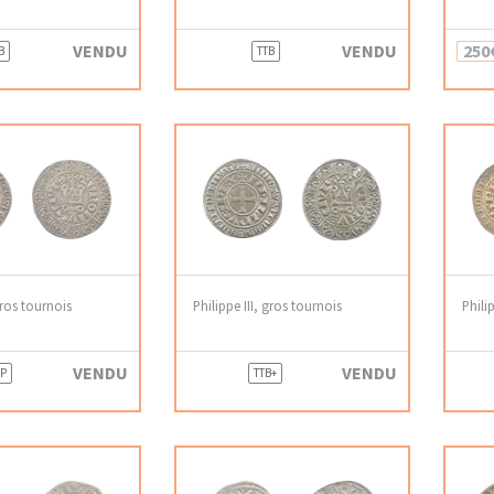
VENDU
VENDU
250
B
TTB
gros tournois
Philippe III, gros tournois
Phili
VENDU
VENDU
P
TTB+