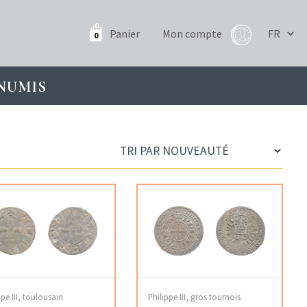
Panier
Mon compte
0
NUMIS
ppe III, toulousain
Philippe III, gros tournois