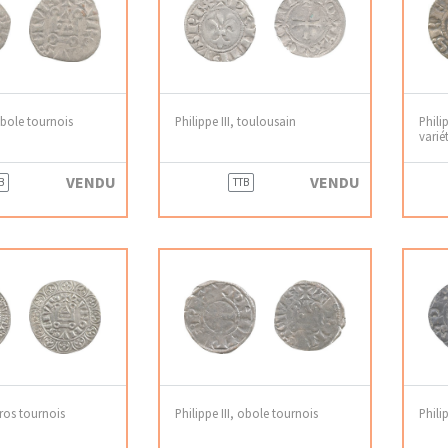
 obole tournois
Philippe III, toulousain
Phili
varié
VENDU
VENDU
B
TTB
gros tournois
Philippe III, obole tournois
Phili