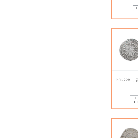
TT
Philippe III, 
TTB
TT