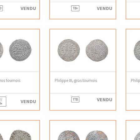
VENDU
VENDU
B
TB+
gros tournois
Philippe III, gros tournois
Phili
VENDU
 /
TTB
VENDU
B+