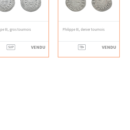
ppe III, gros tournois
Philippe III, denier tournois
VENDU
VENDU
SUP
TB+