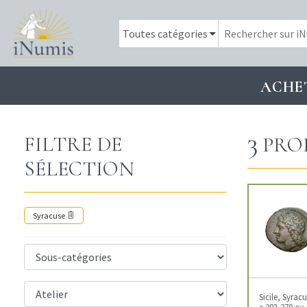
ACHE
3
FILTRE DE
PRO
SÉLECTION
Syracuse
Sicile, Syrac
c.283-279 av.