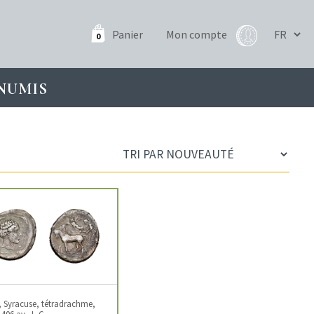
Panier
Mon compte
0
NUMIS
e, Syracuse, tétradrachme,
-406 av. J.-C.