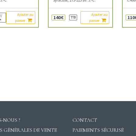
Ajouter au
Ajouter au
 /
140€
110
TTB
+
panier
panier
-NOUS ?
CONTACT
S GÉNÉRALES DE VENTE
PAIEMENTS SÉCURISÉ