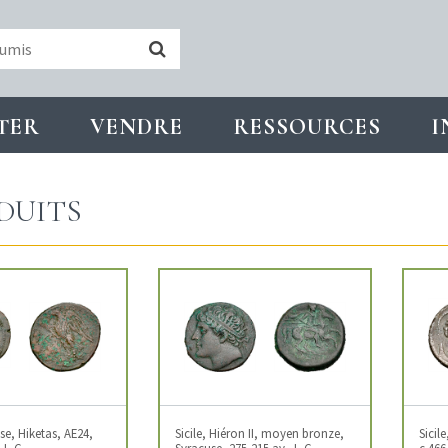
TER
VENDRE
RESSOURCES
I
DUITS
use, Hiketas, AE24,
Sicile, Hiéron II, moyen bronze,
Sicil
 J.-C
Syracuse, 275-215 av. J.-C.
c.466