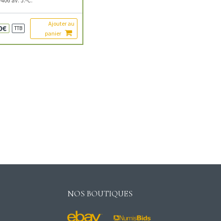
Ajouter au
0€
TTB
panier
NOS BOUTIQUES