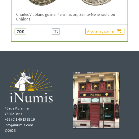
Charles VI, blanc guénar 4e émission, Sainte-Ménehould ou
Châlons
70€
Ajouter au panier
TTB
46 rue Vivienne,
75002 Paris
+33 (0)1 40 13 83 19
info@inumis.com
© 2026