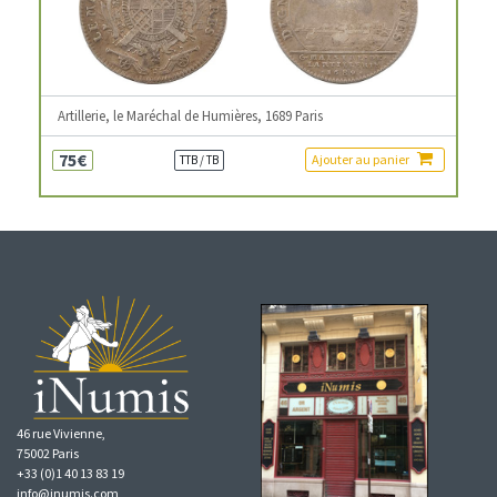
Artillerie, le Maréchal de Humières, 1689 Paris
75€
Ajouter au panier
TTB / TB
46 rue Vivienne,
75002 Paris
+33 (0)1 40 13 83 19
info@inumis.com