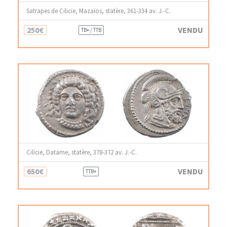
Satrapes de Cilicie, Mazaïos, statère, 361-334 av. J.-C.
250€
VENDU
TB+ / TTB
Cilicie, Datame, statère, 378-372 av. J.-C.
650€
VENDU
TTB+