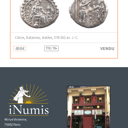
Cilicie, Datames, statère, 378-362 av. J.-C.
450€
VENDU
TTB / TB+
46 rue Vivienne,
75002 Paris