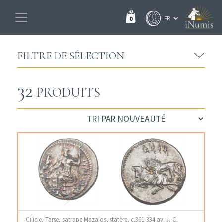
0
FILTRE DE SÉLECTION
32
PRODUITS
Cilicie, Tarse, satrape Mazaïos, statère, c.361-334 av. J.-C.