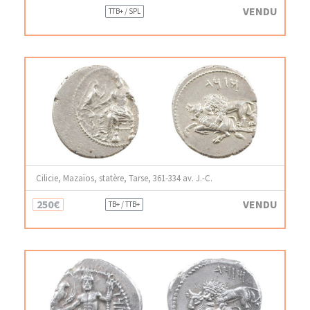
VENDU
TTB+ / SPL
Cilicie, Mazaïos, statère, Tarse, 361-334 av. J.-C.
250€
VENDU
TB+ / TTB+