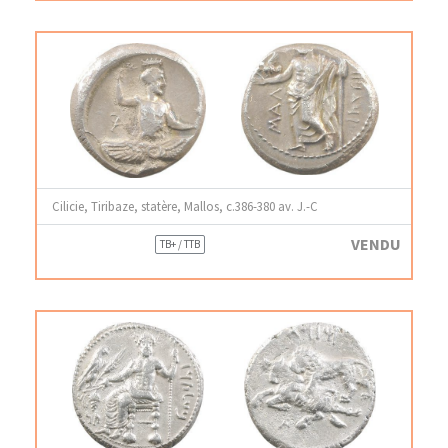
Cilicie, Tiribaze, statère, Mallos, c.386-380 av. J.-C
VENDU
TB+ / TTB