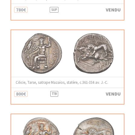
780€
VENDU
SUP
Cilicie, Tarse, satrape Mazaïos, statère, c.361-334 av. J.-C.
800€
VENDU
TTB