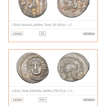
Cilicie, Mazaïos, statère, Tarse, 361-334 av. J.-C.
1900€
VENDU
SPL
Cilicie, Tarse, Datamès, statère, 378-372 av. J.-C.
1800€
VENDU
SUP+