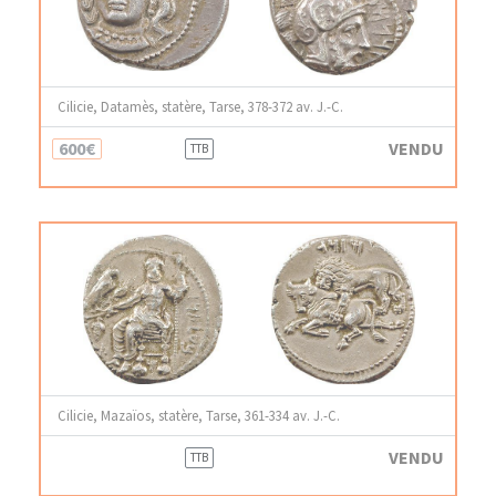
Cilicie, Datamès, statère, Tarse, 378-372 av. J.-C.
600€
VENDU
TTB
Cilicie, Mazaïos, statère, Tarse, 361-334 av. J.-C.
VENDU
TTB