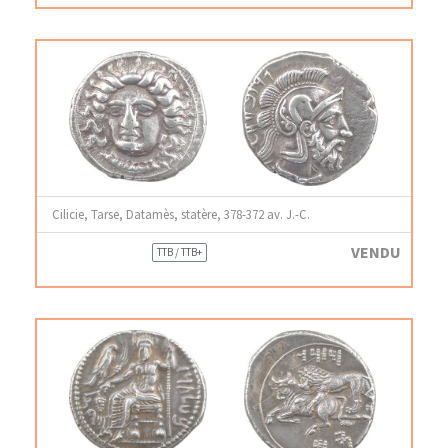
Cilicie, Tarse, Datamès, statère, 378-372 av. J.-C.
VENDU
TTB / TTB+