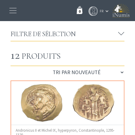
0
FILTRE DE SÉLECTION
12
PRODUITS
Andronicus II et Michel IX, hyperpyron, Constantinople, 1295-
1320