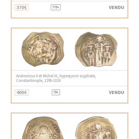
370€
VENDU
TTB+
Andronicus II et Michel IX, hyperpyron scyphate,
Constantinople, 1295-1320
400€
VENDU
TB+