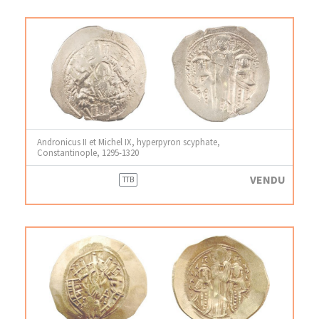
Andronicus II et Michel IX, hyperpyron scyphate,
Constantinople, 1295-1320
VENDU
TTB