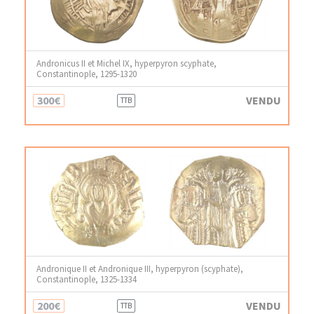
Andronicus II et Michel IX, hyperpyron scyphate,
Constantinople, 1295-1320
300€
VENDU
TTB
Andronique II et Andronique III, hyperpyron (scyphate),
Constantinople, 1325-1334
200€
VENDU
TTB