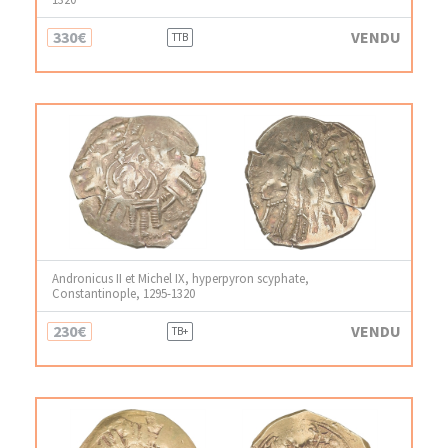
330€
VENDU
TTB
Andronicus II et Michel IX, hyperpyron scyphate,
Constantinople, 1295-1320
230€
VENDU
TB+