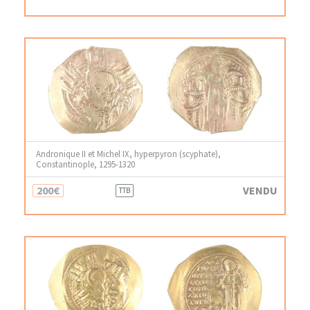
Andronique II et Michel IX, hyperpyron (scyphate),
Constantinople, 1295-1320
200€
VENDU
TTB