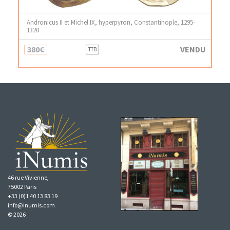
Andronicus II et Michel IX, hyperpyron, Constantinople, 1295-
1320
380€
VENDU
TTB
46 rue Vivienne,
75002 Paris
+33 (0)1 40 13 83 19
info@inumis.com
© 2026